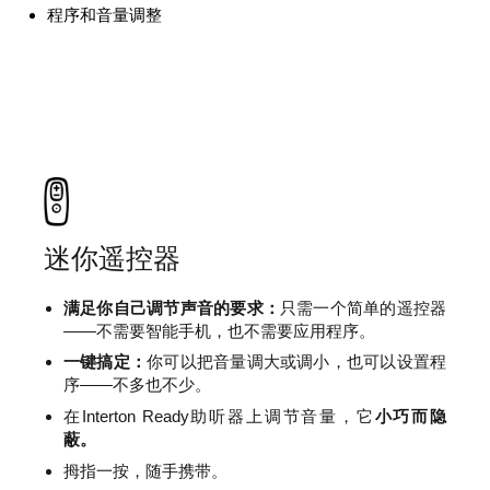
程序和音量调整
查询身边的门店
验配师通道
用户通道
迷你遥控器
ENGLISH
满足你自己调节声音的要求：
只需一个简单的遥控器
Česká republika
Deutsch
——不需要智能手机，也不需要应用程序。
一键搞定：
你可以把音量调大或调小，也可以设置程
English
Español
序——不多也不少。
Français
India (en)
在Interton Ready助听器上调节音量，它
小巧而隐
蔽。
Italiano
Nederlands
拇指一按，随手携带。