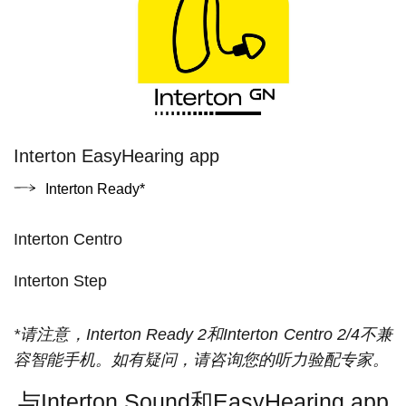
Interton EasyHearing app
Interton Ready*
Interton Centro
Interton Step
*请注意，Interton Ready 2和Interton Centro 2/4不兼
容智能手机。如有疑问，请咨询您的听力验配专家。
与Interton Sound和EasyHearing app