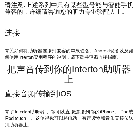
请注意:上述系列中只有某些型号能与智能手机
查询身边的门店
兼容的，详细请咨询您的听力专业验配人士。
验配师通道
连接
有关如何将助听器连接到兼容的苹果设备、Android设备以及如
用户通道
何使用Interton应用程序的说明，请下载并遵循连接指南。
把声音传到你的Interton助听器
ENGLISH
上
Česká republika
Deutsch
直接音频传输到iOS
English
Español
有了Interton助听器，你可以直接连接到你的iPhone、iPad或
Français
India (en)
iPod touch上。这使得你可以将电话、有声读物和音乐直接传送
到助听器上。
Italiano
Nederlands